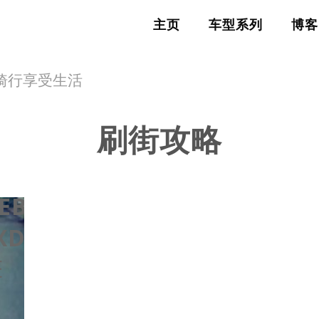
主页
车型系列
博客
FE，骑行享受生活
刷街攻略
N
EB/U_BOSKEY/WP-
XD_BOSKEY/FRAMEWORK/C
E