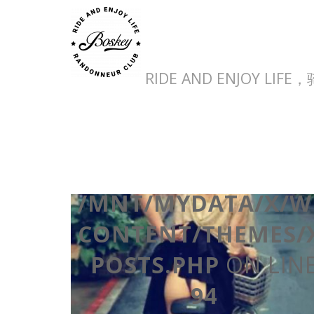
RIDE AND ENJOY LI
裙底下的单车世界
WARNING
:
UNDEFINED ARRAY
KEY "NEED_WOO" I
/MNT/MYDATA/X/W
CONTENT/THEMES/
POSTS.PHP
ON LIN
94