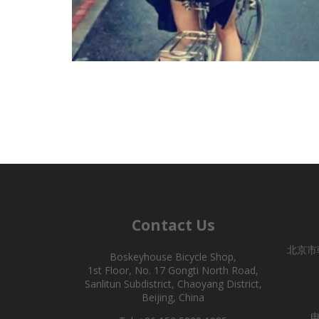
Contact Us
北京市
Boskeyhouse Bicycle Shop,
1st Floor, No. 17 Gongti North Road,
Sanlitun Subdistrict, Chaoyang District,
Beijing, China
电