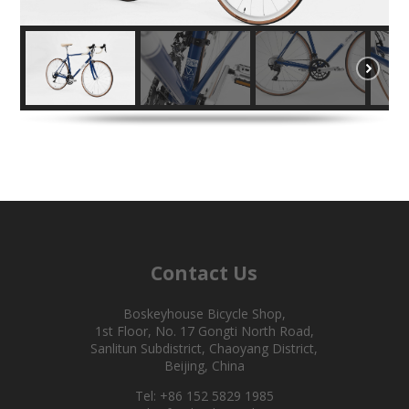
Contact Us
Boskeyhouse Bicycle Shop,
1st Floor, No. 17 Gongti North Road,
Sanlitun Subdistrict, Chaoyang District,
Beijing, China
Tel: +86 152 5829 1985