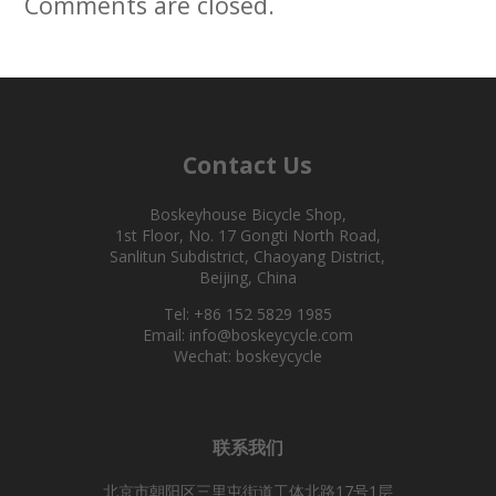
Comments are closed.
Contact Us
Boskeyhouse Bicycle Shop,
1st Floor, No. 17 Gongti North Road,
Sanlitun Subdistrict, Chaoyang District,
Beijing, China
Tel: +86 152 5829 1985
Email: info@boskeycycle.com
Wechat: boskeycycle
联系我们
北京市朝阳区三里屯街道工体北路17号1层