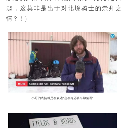
趣，这莫非是出于对北境骑士的崇拜之
情？！）
小哥的表情就是在表达“这么冷还骑车妳傻啊”