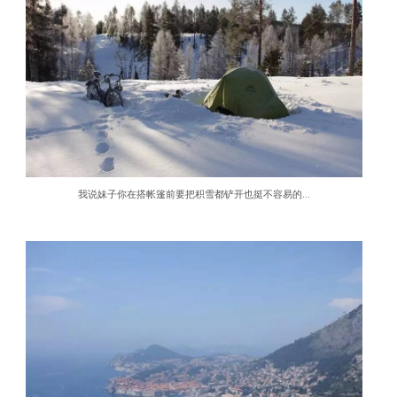
我说妹子你在搭帐篷前要把积雪都铲开也挺不容易的…