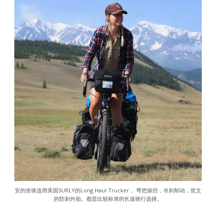
安的坐骑选用美国SURLY的Long Haul Trucker， 弯把操控，吊刹制动，世文
的防刺外胎。都是比较标准的长途骑行选择。