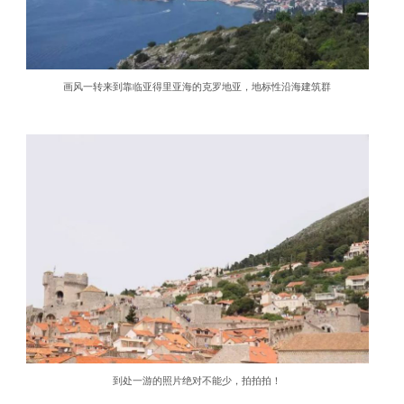
画风一转来到靠临亚得里亚海的克罗地亚，地标性沿海建筑群
到处一游的照片绝对不能少，拍拍拍！