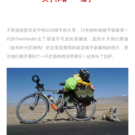
不死骑首批车友中有位叫猪手的大哥，13年的时候猪手骑着第一
代的Overlander去了那遥不可及的新藏线，直到今天我们那篇
《如何对付拦路狗》的文章首图用的就是猪手新藏线的照片，那
次骑行猪手遇到了一只拦路狗然后带着它一起奔向了拉萨。