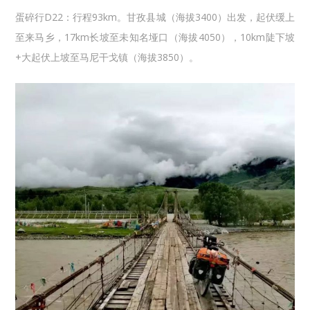
蛋碎行D22：行程93km。甘孜县城（海拔3400）出发，起伏缓上
至来马乡，17km长坡至未知名垭口（海拔4050），10km陡下坡
+大起伏上坡至马尼干戈镇（海拔3850）。