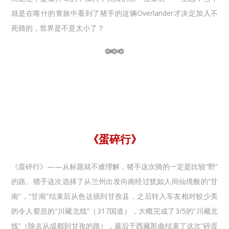
就是在喀什的青旅中看到了猪手的这辆Overlander才决定加入不
死骑的，世界是不是太小了？
《蛋碎行》
《蛋碎行》——从标题就不难理解，猪手这次骑的一定是比较“野”
的路。猪手这次选择了从兰州出发向南经过犹如人间仙境般的“甘
南”，“甘南”结束后从色达插到甘孜县，之后转入车友相对较少美
的令人窒息的“川藏北线”（317国道），大概完成了3/5的“川藏北
线”（除去从成都到甘孜的路），最后于西藏那曲结束了这次“碎蛋