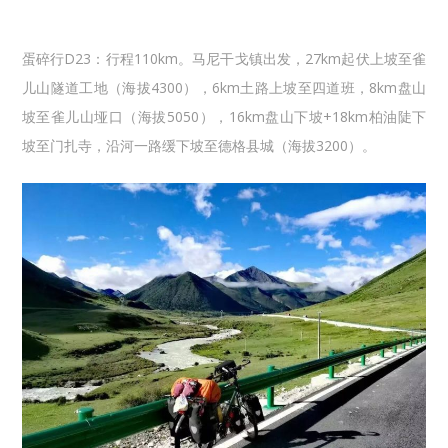
蛋碎行D23：行程110km。马尼干戈镇出发，27km起伏上坡至雀
儿山隧道工地（海拔4300），6km土路上坡至四道班，8km盘山
坡至雀儿山垭口（海拔5050），16km盘山下坡+18km柏油陡下
坡至门扎寺，沿河一路缓下坡至德格县城（海拔3200）。