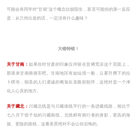
可能会有同学对“甘南”这个概念比较陌生，甚至可能你的第一反应
是：从兰州出发的话，一定没有什么趣味？
大错特错！
关于甘南：
如果你对甘肃的印象仅停留在贫瘠荒凉这个层面上，
那请来甘南骑骑车吧。甘南地区有如仙境一般，云雾升腾下的拉
卜楞寺，朝圣的人们虔诚的匍匐在圣殿前朝拜，这绝对是一个净
化人心灵的地方。
关于藏北：
川藏北线是与川藏南线平行的一条进藏线路，相比于
七八月下饺子似的川藏南线，北线鲜有骑行者的身影，更高的海
拔、更险的路线，这番美景绝对不会让你后悔的。