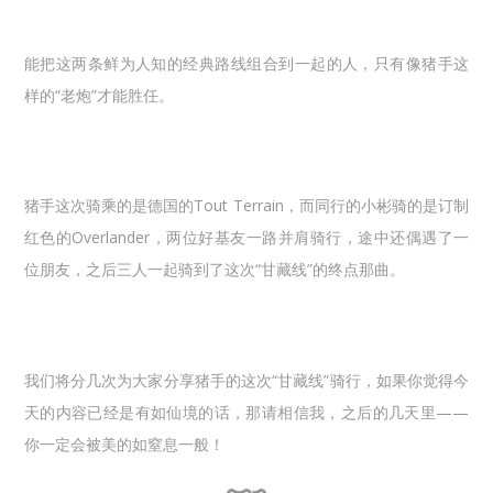
能把这两条鲜为人知的经典路线组合到一起的人，只有像猪手这
样的“老炮”才能胜任。
猪手这次骑乘的是德国的Tout Terrain，而同行的小彬骑的是订制
红色的Overlander，两位好基友一路并肩骑行，途中还偶遇了一
位朋友，之后三人一起骑到了这次“甘藏线”的终点那曲。
我们将分几次为大家分享猪手的这次“甘藏线”骑行，如果你觉得今
天的内容已经是有如仙境的话，那请相信我，之后的几天里——
你一定会被美的如窒息一般！