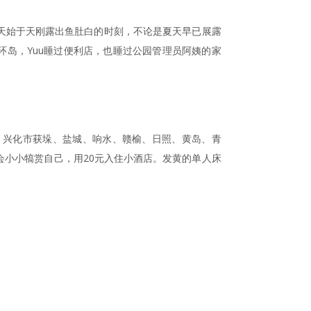
天始于天刚露出鱼肚白的时刻，不论是夏天早已展露
环岛，Yuu睡过便利店，也睡过公园管理员阿姨的家
江、兴化市获垛、盐城、响水、赣榆、日照、黄岛、青
会小小犒赏自己，用20元入住小酒店。发黄的单人床