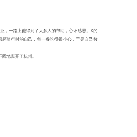
西亚，一路上他得到了太多人的帮助，心怀感恩。K的
想起骑行时的自己，每一餐吃得很小心，于是自己替
不回地离开了杭州。