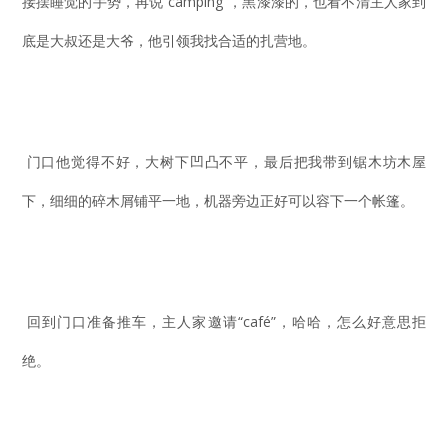
接摆睡觉的手势，再说“camping”，黑漆漆的，也看不清主人家到
底是大叔还是大爷，他引领我找合适的扎营地。
门口他觉得不好，大树下凹凸不平，最后把我带到锯木坊木屋
下，细细的碎木屑铺平一地，机器旁边正好可以容下一个帐篷。
回到门口准备推车，主人家邀请“café”，哈哈，怎么好意思拒
绝。