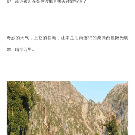
炉，或许被迫在柴腾渡船直接去往蒙特港？
奇妙的天气，上苍的眷顾，让本是阴雨连绵的柴腾凸显阳光明
媚、晴空万里…