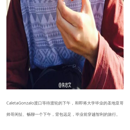
CaletaGonzalo渡口等待渡轮的下午，和即将大学毕业的圣地亚哥
帅哥闲扯、畅聊一个下午，背包远足，毕业前穿越智利的旅行。