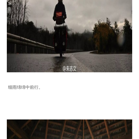
细雨绵绵中前行。