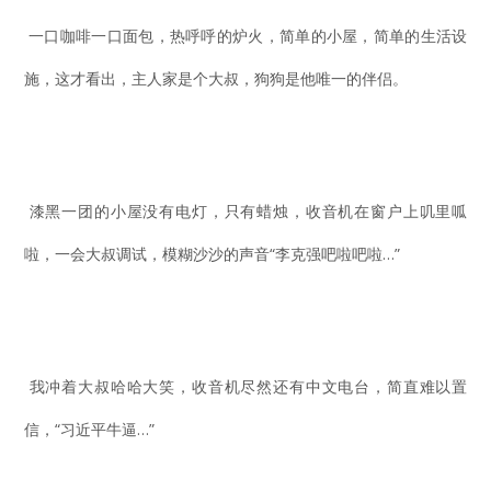
一口咖啡一口面包，热呼呼的炉火，简单的小屋，简单的生活设
施，这才看出，主人家是个大叔，狗狗是他唯一的伴侣。
漆黑一团的小屋没有电灯，只有蜡烛，收音机在窗户上叽里呱
啦，一会大叔调试，模糊沙沙的声音“李克强吧啦吧啦…”
我冲着大叔哈哈大笑，收音机尽然还有中文电台，简直难以置
信，“习近平牛逼…”