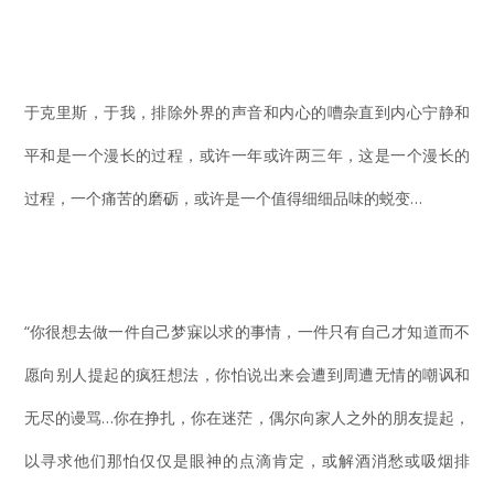
于克里斯，于我，排除外界的声音和内心的嘈杂直到内心宁静和
平和是一个漫长的过程，或许一年或许两三年，这是一个漫长的
过程，一个痛苦的磨砺，或许是一个值得细细品味的蜕变…
“你很想去做一件自己梦寐以求的事情，一件只有自己才知道而不
愿向别人提起的疯狂想法，你怕说出来会遭到周遭无情的嘲讽和
无尽的谩骂…你在挣扎，你在迷茫，偶尔向家人之外的朋友提起，
以寻求他们那怕仅仅是眼神的点滴肯定，或解酒消愁或吸烟排