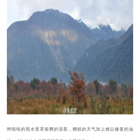
哗啦啦的雨水笼罩柴腾的清晨，糟糕的天气加上难以修复的油