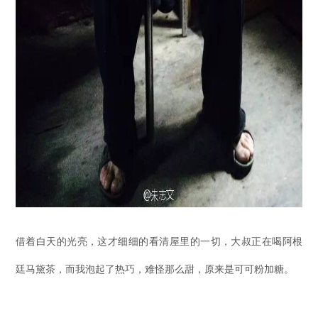
借着白天的光亮，这才细细的看清屋里的一切，大叔正在喝阿根
廷马黛茶，而我泡起了热巧，难怪那么甜，原来是可可粉加糖。