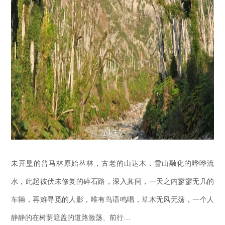
未开垦的普马林原始丛林，古老的山达木，雪山融化的哗哗流
水，此起彼伏未修复的碎石路，深入其间，一天之内寥寥无几的
车辆，再难寻觅的人影，唯有鸟语鸣唱，草木无风无荡，一个人
静静的在树荫遮盖的道路激荡、前行…