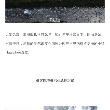
大雾弥漫、海鸥呱呱逆河飘飞、躺在河里漂流而下，周而复始，
不曾停息；浓郁的奥尔诺皮仑国家公园在里奥内格罗临海的小镇
Hualaihue耸立。
做客巴塔哥尼亚丛林之家