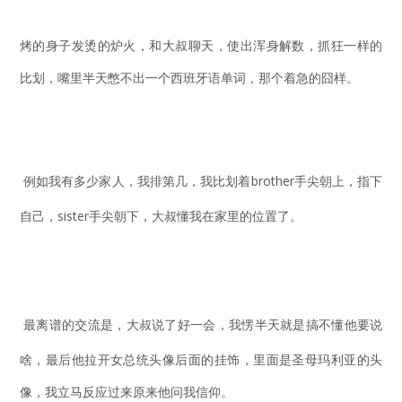
烤的身子发烫的炉火，和大叔聊天，使出浑身解数，抓狂一样的
比划，嘴里半天憋不出一个西班牙语单词，那个着急的囧样。
例如我有多少家人，我排第几，我比划着brother手尖朝上，指下
自己，sister手尖朝下，大叔懂我在家里的位置了。
最离谱的交流是，大叔说了好
一会，我愣半天就是搞不懂他要说
啥，最后他拉开女总统头像后面的挂饰，里面是圣母玛利亚的头
像，我立马反应过来原来他问我信仰。