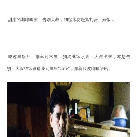
甜甜的咖啡喝罢，告别大叔，到锯木坊赶紧扎营、煮饭…
吃过早饭后，推车到木屋，狗狗继续吼叫，大叔出来，本想告
别，大叔继续邀请我到屋里“café”，厚着脸皮嘻嘻哈哈。