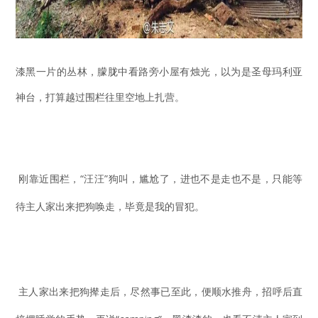
漆黑一片的丛林，朦胧中看路旁小屋有烛光，以为是圣母玛利亚
神台，打算越过围栏往里空地上扎营。
刚靠近围栏，“汪汪”狗叫，尴尬了，进也不是走也不是，只能等
待主人家出来把狗唤走，毕竟是我的冒犯。
主人家出来把狗撵走后，尽然事已至此，便顺水推舟，招呼后直