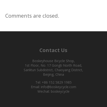
Comments are closed.
Contact Us
Boskeyhouse Bicycle Shop,
1st Floor, No. 17 Gongti North Road,
Sanlitun Subdistrict, Chaoyang District,
Beijing, China
Tel: +86 152 5829 1985
Email: info@boskeycycle.com
Wechat: boskeycycle