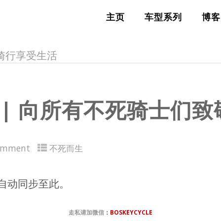
主页
车型系列
博客
FE，骑行享受生活
 | 向所有不死骑士们致
omment
不死而生
自动同步至此。
走私请加微信
：
BOSKEYCYCLE