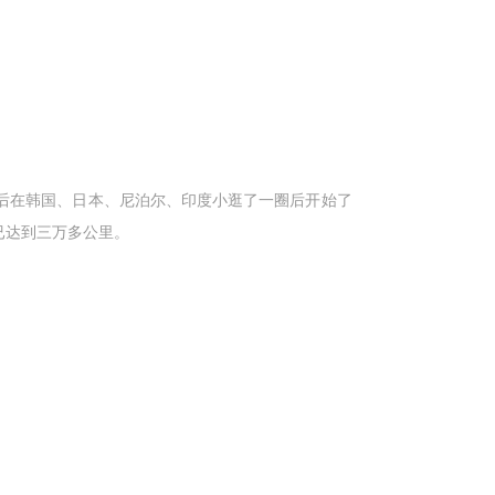
然后在韩国、日本、尼泊尔、印度小逛了一圈后开始了
已达到三万多公里。