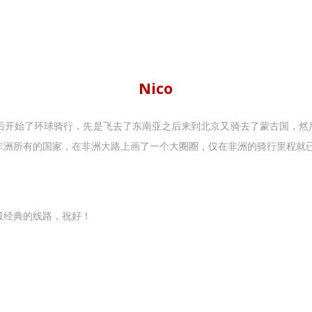
Nico
作后开始了环球骑行，先是飞去了东南亚之后来到北京又骑去了蒙古国，
了非洲所有的国家，在非洲大路上画了一个大圈圈，仅在非洲的骑行里程就
最经典的线路，祝好！