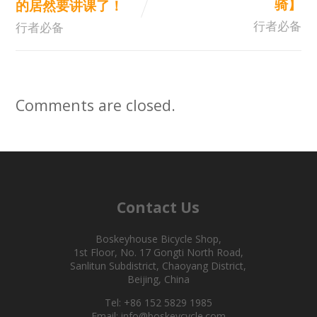
骑】
的居然要讲课了！
行者必备
行者必备
Comments are closed.
Contact Us
Boskeyhouse Bicycle Shop,
1st Floor, No. 17 Gongti North Road,
Sanlitun Subdistrict, Chaoyang District,
Beijing, China
Tel: +86 152 5829 1985
Email: info@boskeycycle.com