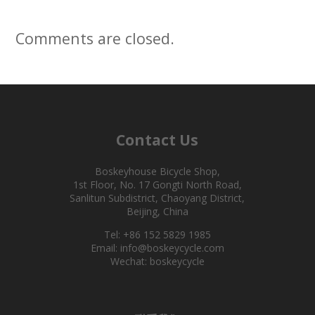
Comments are closed.
Contact Us
Boskeyhouse Bicycle Shop,
1st Floor, No. 17 Gongti North Road,
Sanlitun Subdistrict, Chaoyang District,
Beijing, China
Tel: +86 152 5829 1985
Email: info@boskeycycle.com
Wechat: boskeycycle