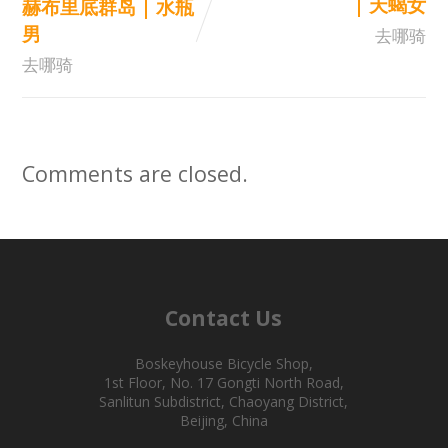
| 天蝎女
赫布里底群岛 | 水瓶
男
去哪骑
去哪骑
Comments are closed.
Contact Us
Boskeyhouse Bicycle Shop,
1st Floor, No. 17 Gongti North Road,
Sanlitun Subdistrict, Chaoyang District,
Beijing, China