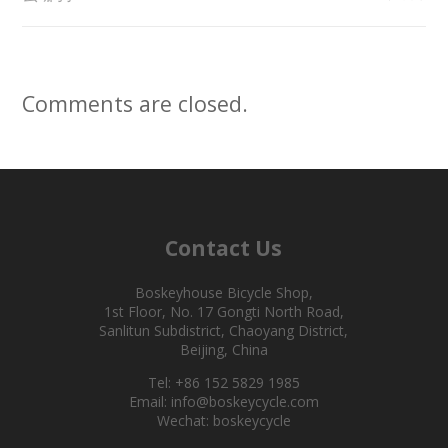
Comments are closed.
Contact Us
Boskeyhouse Bicycle Shop,
1st Floor, No. 17 Gongti North Road,
Sanlitun Subdistrict, Chaoyang District,
Beijing, China
Tel: +86 152 5829 1985
Email: info@boskeycycle.com
Wechat: boskeycycle