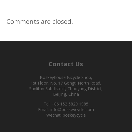
Comments are closed.
Contact Us
Boskeyhouse Bicycle Shop,
1st Floor, No. 17 Gongti North Road,
Sanlitun Subdistrict, Chaoyang District,
Beijing, China
Tel: +86 152 5829 1985
Email: info@boskeycycle.com
Wechat: boskeycycle