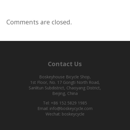
Comments are closed.
Contact Us
Boskeyhouse Bicycle Shop,
1st Floor, No. 17 Gongti North Road,
Sanlitun Subdistrict, Chaoyang District,
Beijing, China
Tel: +86 152 5829 1985
Email: info@boskeycycle.com
Wechat: boskeycycle