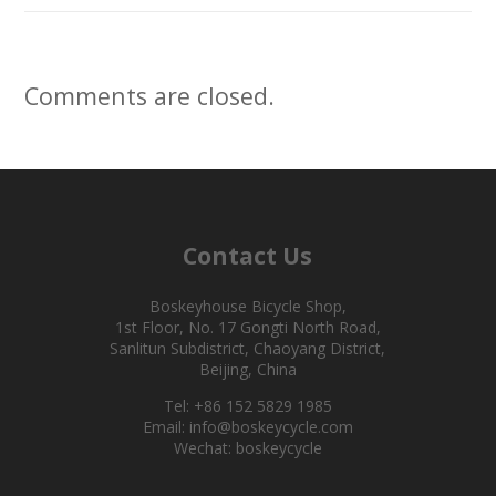
Comments are closed.
Contact Us
Boskeyhouse Bicycle Shop,
1st Floor, No. 17 Gongti North Road,
Sanlitun Subdistrict, Chaoyang District,
Beijing, China
Tel: +86 152 5829 1985
Email: info@boskeycycle.com
Wechat: boskeycycle