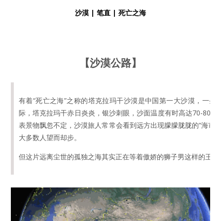
沙漠 | 笔直 | 死亡之海
【沙漠公路】
有着“死亡之海”之称的塔克拉玛干沙漠是中国第一大沙漠，一条
际，塔克拉玛干赤日炎炎，银沙刺眼，沙面温度有时高达70-80
表景物飘忽不定，沙漠旅人常常会看到远方出现朦朦胧胧的“海市蜃
大多数人望而却步。
但这片远离尘世的孤独之海其实正在等着傲娇的狮子男这样的王者