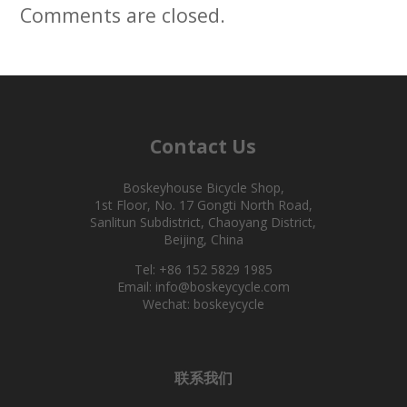
Comments are closed.
Contact Us
Boskeyhouse Bicycle Shop,
1st Floor, No. 17 Gongti North Road,
Sanlitun Subdistrict, Chaoyang District,
Beijing, China
Tel: +86 152 5829 1985
Email: info@boskeycycle.com
Wechat: boskeycycle
联系我们