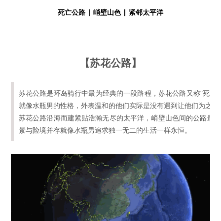
死亡公路 | 峭壁山色 | 紧邻太平洋
【苏花公路】
苏花公路是环岛骑行中最为经典的一段路程，苏花公路又称“死亡公
就像水瓶男的性格，外表温和的他们实际是没有遇到让他们为之疯
苏花公路沿海而建紧贴浩瀚无尽的太平洋，峭壁山色间的公路最窄处
景与险境并存就像水瓶男追求独一无二的生活一样永恒。