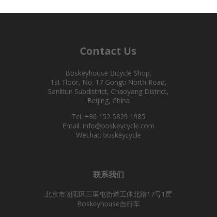
Contact Us
Boskeyhouse Bicycle Shop,
1st Floor, No. 17 Gongti North Road,
Sanlitun Subdistrict, Chaoyang District,
Beijing, China
Tel: +86 152 5829 1985
Email: info@boskeycycle.com
Wechat: boskeycycle
联系我们
北京市朝阳区三里屯街道工体北路17号1层
Boskeyhouse自行车