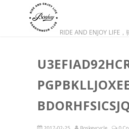
RIDE AND ENJOY LI
U3EFIAD92HC
PGPBKLLJOXE
BDORHFSICSJQ
2017-02-25
Boskeycycle
0 C