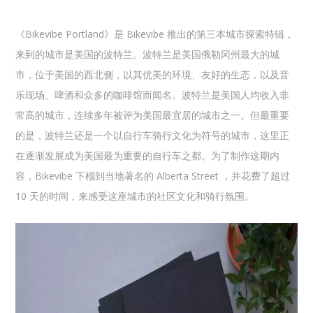
《Bikevibe Portland》是 Bikevibe 推出的第三本城市探索特辑，
来到的城市是美国的波特兰。波特兰是美国俄勒冈州最大的城
市，位于美国的西北侧，以其优美的环境、友好的生态，以及音
乐现场、啤酒和众多的咖啡馆而闻名。波特兰是美国人均收入非
常高的城市，连续多年被评为美国最宜居的城市之一。但最重要
的是，波特兰还是一个以自行车骑行文化为符号的城市，这里正
在逐渐发展成为美国最为重要的自行车之都。为了制作这期内
容，Bikevibe 下榻到当地著名的 Alberta Street ，并花费了超过
10 天的时间，来感受这座城市的社区文化和骑行氛围。