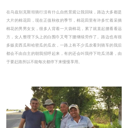
在乌兹别克斯坦骑行没有什么自然景观让我回味，路边大多都是
大片的棉花田，现在正值秋收的季节，棉花田里有许多忙着采摘
棉花的男男女女，很多人背着一大袋棉花，累了就直起腰看看远
方，女人整理下头上的白围巾又弯下腰继续劳作了。路边也有很
多贩卖西瓜和哈密瓜的瓜农，一路上有不少瓜农看到骑车的我后
都会不由自主的朝我招呼起来，有的还会叫我停下吃瓜消暑，由
于要赶路所以不能每次都停下来慢慢享用。