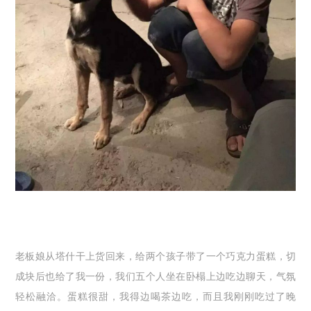
老板娘从塔什干上货回来，给两个孩子带了一个巧克力蛋糕，切
成块后也给了我一份，我们五个人坐在卧榻上边吃边聊天，气氛
轻松融洽。蛋糕很甜，我得边喝茶边吃，而且我刚刚吃过了晚