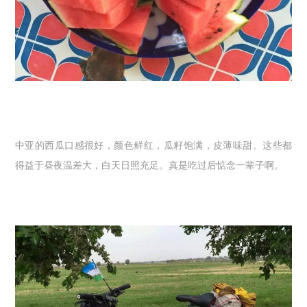
中亚的西瓜口感很好，颜色鲜红，瓜籽饱满，皮薄味甜。这些都
得益于昼夜温差大，白天日照充足。真是吃过后惦念一辈子啊。