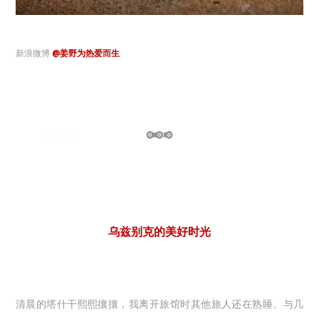
新浪微博
@姜野为热爱而生
乌兹别克的美好时光
清晨的塔什干熙熙攘攘，我离开旅馆时其他旅人还在熟睡。与几