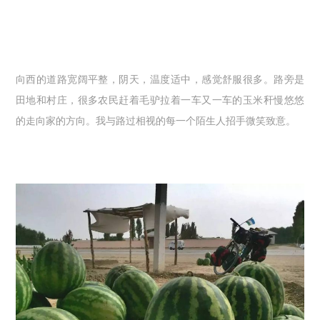
向西的道路宽阔平整，阴天，温度适中，感觉舒服很多。路旁是
田地和村庄，很多农民赶着毛驴拉着一车又一车的玉米秆慢悠悠
的走向家的方向。我与路过相视的每一个陌生人招手微笑致意。