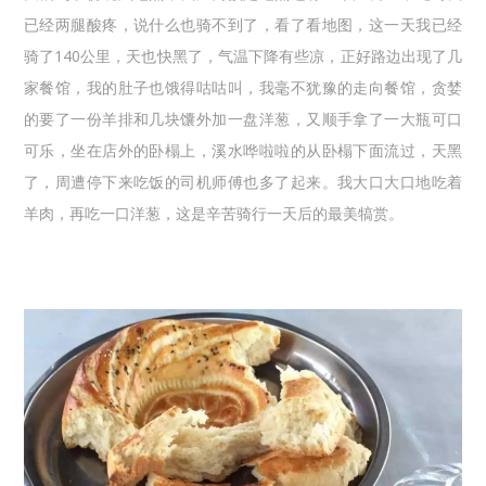
已经两腿酸疼，说什么也骑不到了，看了看地图，这一天我已经
骑了140公里，天也快黑了，气温下降有些凉，正好路边出现了几
家餐馆，我的肚子也饿得咕咕叫，我毫不犹豫的走向餐馆，贪婪
的要了一份羊排和几块馕外加一盘洋葱，又顺手拿了一大瓶可口
可乐，坐在店外的卧榻上，溪水哗啦啦的从卧榻下面流过，天黑
了，周遭停下来吃饭的司机师傅也多了起来。我大口大口地吃着
羊肉，再吃一口洋葱，这是辛苦骑行一天后的最美犒赏。