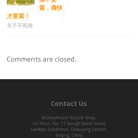
紧，痛快
才要紧！
关于不死骑
Comments are closed.
Contact Us
Boskeyhouse Bicycle Shop,
1st Floor, No. 17 Gongti North Road,
Sanlitun Subdistrict, Chaoyang District,
Beijing, China